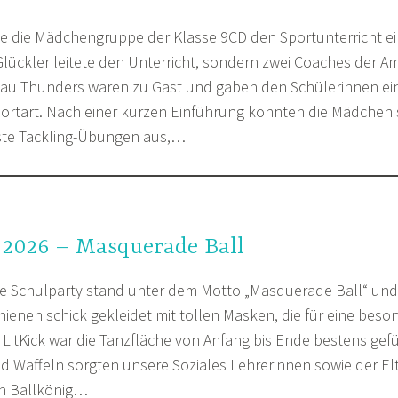
te die Mädchengruppe der Klasse 9CD den Sportunterricht e
Glückler leitete den Unterricht, sondern zwei Coaches der A
au Thunders waren zu Gast und gaben den Schülerinnen e
 Sportart. Nach einer kurzen Einführung konnten die Mädchen 
rste Tackling-Übungen aus,…
 2026 – Masquerade Ball
ge Schulparty stand unter dem Motto „Masquerade Ball“ und
hienen schick gekleidet mit tollen Masken, die für eine bes
LitKick war die Tanzfläche von Anfang bis Ende bestens gefül
d Waffeln sorgten unsere Soziales Lehrerinnen sowie der El
in Ballkönig…