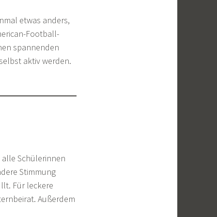
inmal etwas anders,
merican-Football-
inen spannenden
selbst aktiv werden.
 alle Schülerinnen
ondere Stimmung
lt. Für leckere
ternbeirat. Außerdem