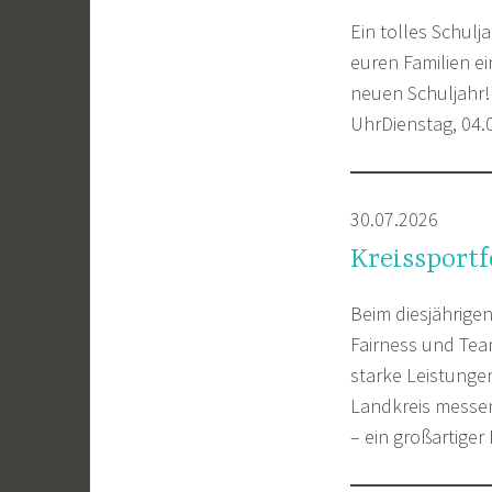
Ein tolles Schul
euren Familien e
neuen Schuljahr! 
UhrDienstag, 04.0
30.07.2026
Kreissportf
Beim diesjährige
Fairness und Team
starke Leistunge
Landkreis messen
– ein großartiger