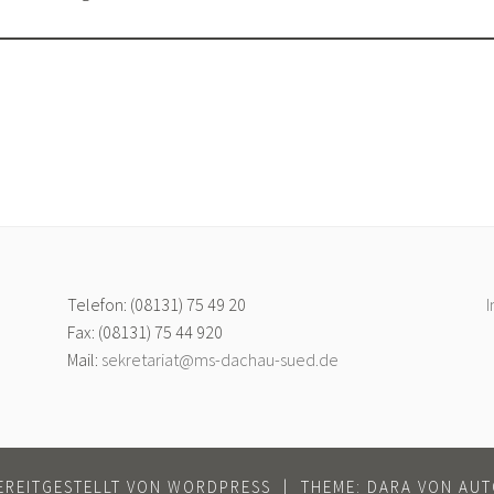
Telefon: (08131) 75 49 20
Fax: (08131) 75 44 920
Mail:
sekretariat@ms-dachau-sued.de
EREITGESTELLT VON WORDPRESS
|
THEME: DARA VON
AUT