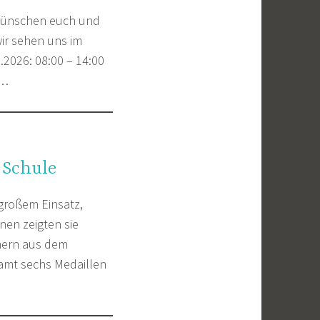
r wünschen euch und
ir sehen uns im
.2026: 08:00 – 14:00
s…
 Schule
 großem Einsatz,
nen zeigten sie
hmern aus dem
amt sechs Medaillen