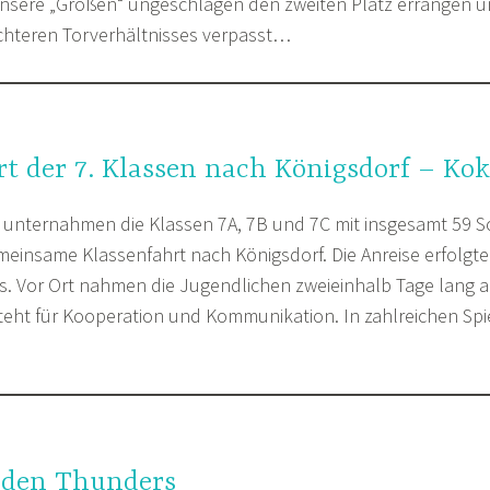
sere „Großen“ ungeschlagen den zweiten Platz errangen u
chteren Torverhältnisses verpasst…
t der 7. Klassen nach Königsdorf – Kok
rz unternahmen die Klassen 7A, 7B und 7C mit insgesamt 59 
meinsame Klassenfahrt nach Königsdorf. Die Anreise erfolgt
us. Vor Ort nahmen die Jugendlichen zweieinhalb Tage lang
“ steht für Kooperation und Kommunikation. In zahlreichen S
 den Thunders