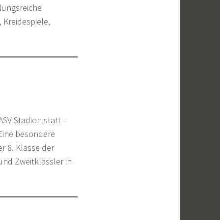
lungsreiche
 Kreidespiele,
SV Stadion statt –
Eine besondere
r 8. Klasse der
und Zweitklässler in