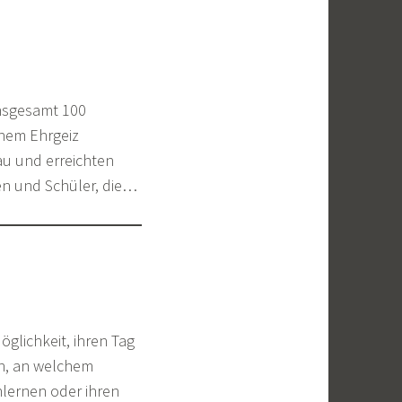
insgesamt 100
chem Ehrgeiz
au und erreichten
nen und Schüler, die…
glichkeit, ihren Tag
en, an welchem
lernen oder ihren