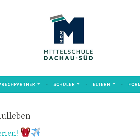
chau Süd
PRECHPARTNER
SCHÜLER
ELTERN
FOR
ulleben
erien!