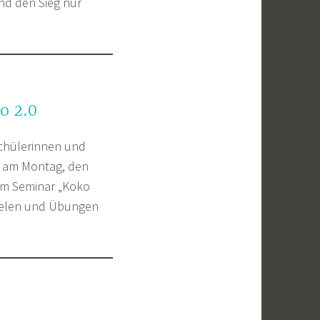
nd den Sieg nur
o 2.0
Schülerinnen und
e am Montag, den
 am Seminar „Koko
pielen und Übungen