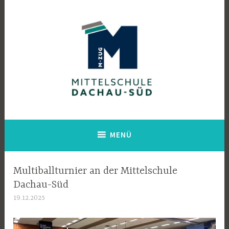
Zum
Inhalt
springen
Mittelschule Dachau Süd
MENÜ
Multiballturnier an der Mittelschule
Dachau-Süd
19.12.2025